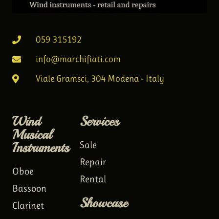
059 315192
info@marchifiati.com
Viale Gramsci, 304 Modena - Italy
Wind
Services
Musical
Instruments
Sale
Repair
Oboe
Rental
Bassoon
Showcase
Clarinet