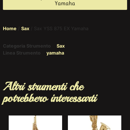
Yamaha
Home
/
Sax
/ Sax YSS 875 EX Yamaha
Categoria Strumento
Sax
Linea Strumento
yamaha
Altri strumenti che
potrebbero interessarti