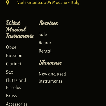
Viale Gramsci, 304 Modena - Italy
Wind
Services
Musical
Instruments
Sale
Repair
Oboe
Rental
Bassoon
Showcase
Clarinet
Sax
New and used
Flutes and
instruments
Piccolos
Brass
Accessories