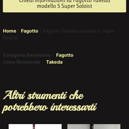
Chiedi informazioni su Fagotto Takeda
modello 5 Super Soloist
Home
/
Fagotto
/ Fagotto Takeda modello 5 Super
Soloist
Categoria Strumento
Fagotto
Linea Strumento
Takeda
Altri strumenti che
potrebbero interessarti