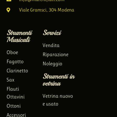
Viale Gramsci, 304 Modena
Strumenti
Servizi
Musicali
Vendita
Oboe
Riparazione
Fagotto
Noleggio
Clarinetto
Strumenti in
Sax
vetrina
Flauti
Vetrina nuovo
Ottavini
e usato
Ottoni
Accessori