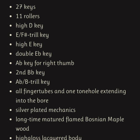
27 keys
11 rollers
high D key
E/F#-trill key
high E key
double Eb key
Ab key for right thumb
2nd Bb key
Ab/B-trill key
all fingertubes and one tonehole extending
into the bore
silver plated mechanics
long-time matured flamed Bosnian Maple
wood
highgloss lacquered body