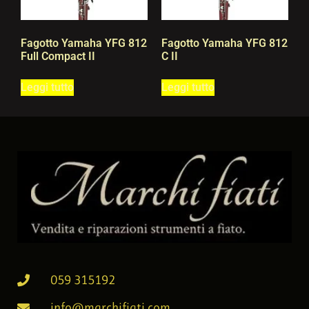
Fagotto Yamaha YFG 812
Fagotto Yamaha YFG 812
Full Compact II
C II
Leggi tutto
Leggi tutto
059 315192
info@marchifiati.com