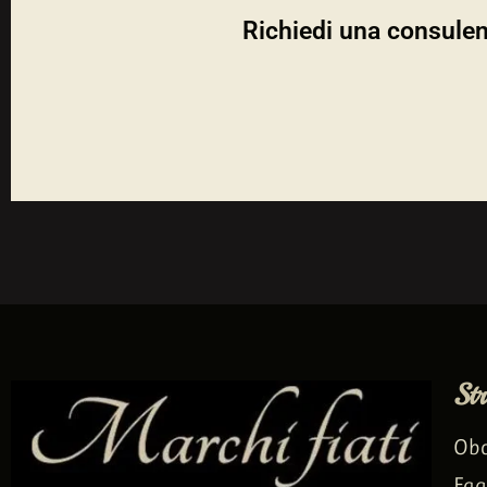
Richiedi una consulenz
St
Ob
Fag