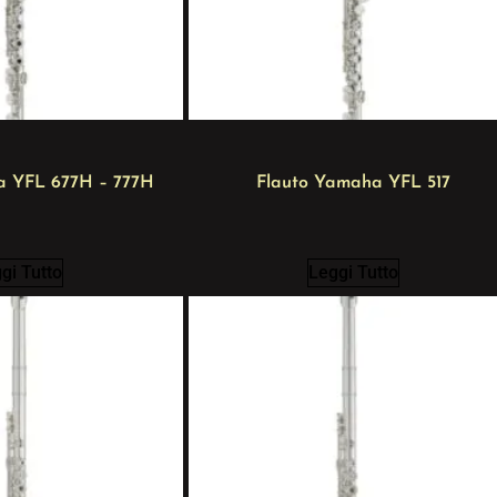
a YFL 677H – 777H
Flauto Yamaha YFL 517
gi Tutto
Leggi Tutto