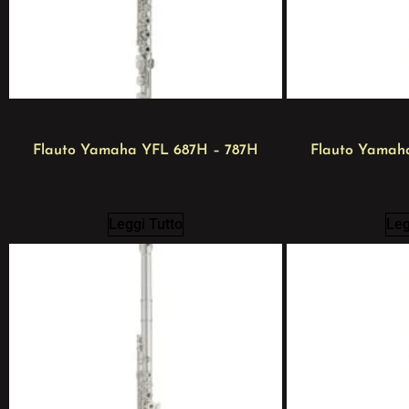
Flauto Yamaha YFL 687H – 787H
Flauto Yamah
Leggi Tutto
Leg