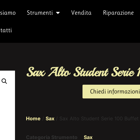
 siamo
Strumenti
Vendita
Riparazione
tatti
Sax Alto Student Serie
Chiedi informazioni
Home
/
Sax
/ Sax Alto Student Serie 100 Buffet
Categoria Strumento
Sax