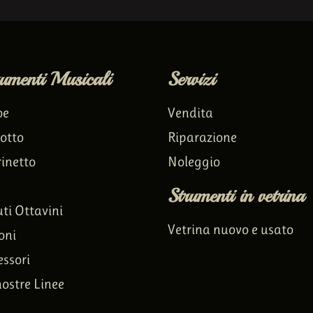
rumenti Musicali
Servizi
oe
Vendita
otto
Riparazione
rinetto
Noleggio
Strumenti in vetrina
uti Ottavini
Vetrina nuovo e usato
oni
essori
nostre Linee