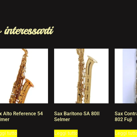
 interessarti
x Alto Reference 54
Sax Baritono SA 80II
Sax Contr
lmer
Selmer
802 Fuji
gi tutto
Leggi tutto
Leggi tutt