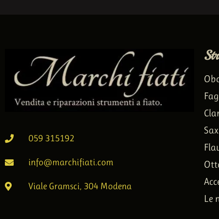
St
Ob
Fag
Cla
Sax
059 315192
Fla
info@marchifiati.com
Ott
Acc
Viale Gramsci, 304 Modena
Le 